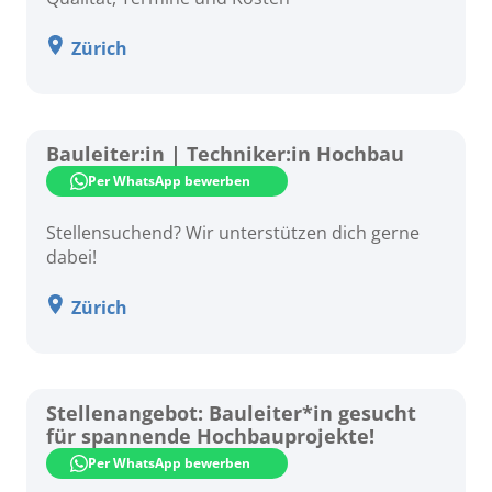
Bern
Zürich
Luzern
Schwyz
Bauleiter:in | Techniker:in Hochbau
Solothurn
Per WhatsApp bewerben
St. Gallen
Stellensuchend? Wir unterstützen dich gerne
dabei!
Zürich
Zürich
Stellenangebot: Bauleiter*in gesucht
für spannende Hochbauprojekte!
Per WhatsApp bewerben