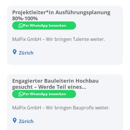
Projektleiter*in Ausführungsplanung
80%-100%
Per WhatsApp bewerben
MalFix GmbH – Wir bringen Talente weiter.
Zürich
Engagierter Bauleiterin Hochbau
gesucht – Werde Teil eines
dynamischen Teams!
Per WhatsApp bewerben
MalFix GmbH – Wir bringen Bauprofis weiter.
Zürich