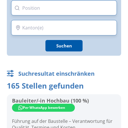
Suchen
Suchresultat einschränken
165 Stellen gefunden
Kanton:
Alle Kantone
Bauleiter/-in Hochbau (100 %)
Per WhatsApp bewerben
Aargau
Führung auf der Baustelle – Verantwortung für
Basel-Landschaft
Qualität, Termine und Kosten