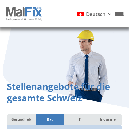
Deutsch
Stellenangebote für die
gesamte Schweiz
Gesundheit
Bau
IT
Industrie