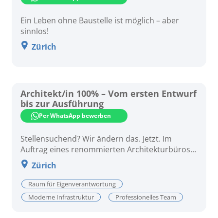
Ein Leben ohne Baustelle ist möglich – aber
sinnlos!
Zürich
Architekt/in 100% – Vom ersten Entwurf
bis zur Ausführung
Per WhatsApp bewerben
Stellensuchend? Wir ändern das. Jetzt. Im
Auftrag eines renommierten Architekturbüros
in Zürich suchen wir eine engagierte
Zürich
Persönlichkeit als Architekt/in für die
Projektentwicklung von anspruchsvollen
Raum für Eigenverantwortung
Bauprojekten.
Moderne Infrastruktur
Professionelles Team