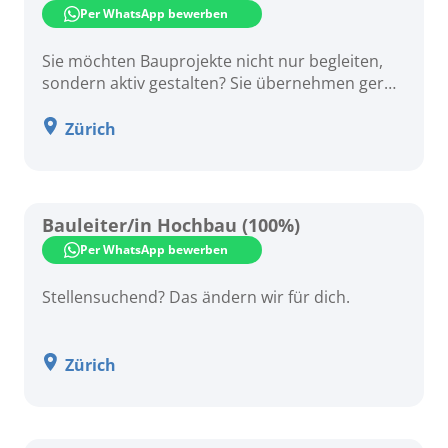
Per WhatsApp bewerben
Sie möchten Bauprojekte nicht nur begleiten,
sondern aktiv gestalten? Sie übernehmen gerne
Verantwortung, behalten Kosten, Termine und
Qualität im Griff und schätzen es, wenn aus
Zürich
einer Idee ein erfolgreich realisiertes Bauwerk
entsteht? Dann ist diese Position genau richtig
für Sie.
Bauleiter/in Hochbau (100%)
Per WhatsApp bewerben
Stellensuchend? Das ändern wir für dich.
Zürich