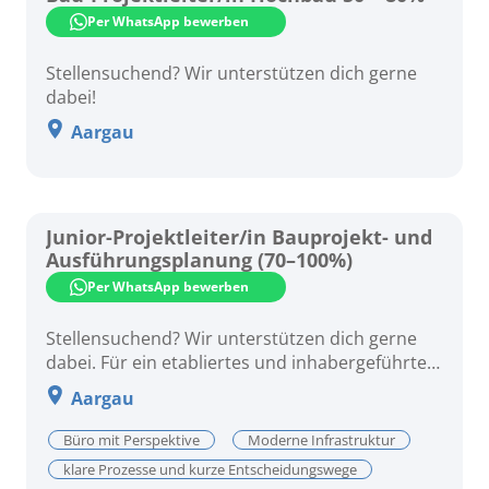
Per WhatsApp bewerben
Stellensuchend? Wir unterstützen dich gerne
dabei!
Aargau
Junior-Projektleiter/in Bauprojekt- und
Ausführungsplanung (70–100%)
Per WhatsApp bewerben
Stellensuchend? Wir unterstützen dich gerne
dabei. Für ein etabliertes und inhabergeführtes
Architekturbüro im Raum Baden-Dättwil suchen
Aargau
wir zur Verstärkung des Teams eine engagierte
Persönlichkeit im Bereich Bauprojekt- und
Büro mit Perspektive
Moderne Infrastruktur
Ausführungsplanung.
klare Prozesse und kurze Entscheidungswege