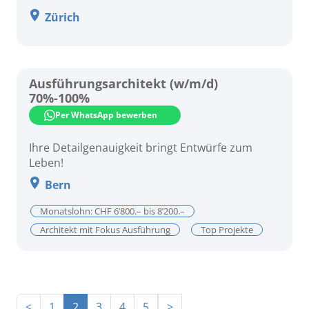
Zürich
Ausführungsarchitekt (w/m/d)
70%-100%
Per WhatsApp bewerben
Ihre Detailgenauigkeit bringt Entwürfe zum
Leben!
Bern
Monatslohn: CHF 6’800.– bis 8’200.–
Architekt mit Fokus Ausführung
Top Projekte
<
1
2
3
4
5
>