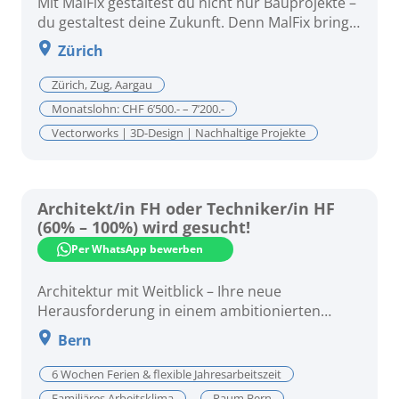
Mit MalFix gestaltest du nicht nur Bauprojekte –
du gestaltest deine Zukunft. Denn MalFix bringt
dich weiter.
Zürich
Zürich, Zug, Aargau
Monatslohn: CHF 6’500.- – 7’200.-
Vectorworks | 3D-Design | Nachhaltige Projekte
Architekt/in FH oder Techniker/in HF
(60% – 100%) wird gesucht!
Per WhatsApp bewerben
Architektur mit Weitblick – Ihre neue
Herausforderung in einem ambitionierten
Planungsbüro! Für unseren Kunden, ein
Bern
etabliertes und kreatives
6 Wochen Ferien & flexible Jahresarbeitszeit
Familiäres Arbeitsklima
Raum Bern