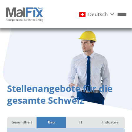
Deutsch
Stellenangebote für die
gesamte Schweiz
Gesundheit
Bau
IT
Industrie