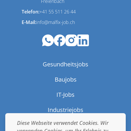
Freienbach
Telefon:
+41 55 511 26 44
E-Mail:
info@malfix-job.ch
Gesundheitsjobs
Baujobs
IT-Jobs
Industriejobs
Diese Webseite verwendet Cookies. Wir
AGB
verwenden Cookies, um Ihr Erlebnis zu