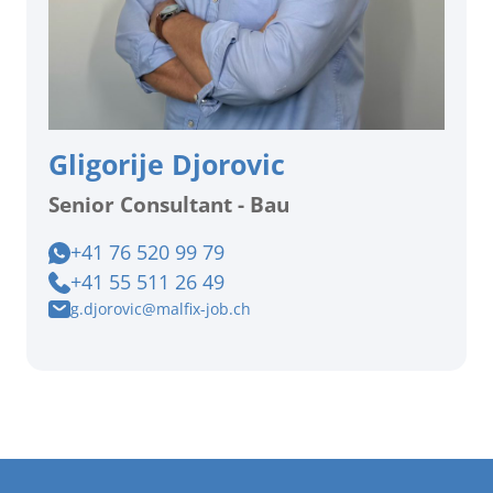
Gligorije Djorovic
Senior Consultant - Bau
+41 76 520 99 79
+41 55 511 26 49
g.djorovic@malfix-job.ch