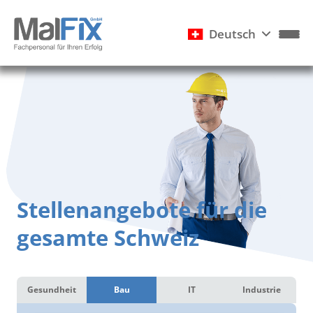
Deutsch
Stellenangebote für die
gesamte Schweiz
Gesundheit
Bau
IT
Industrie