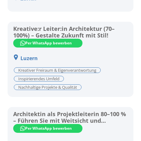
Kreative:r Leiter:in Architektur (70–
100%) – Gestalte Zukunft mit Stil!
Per WhatsApp bewerben
Luzern
Kreativer Freiraum & Eigenverantwortung
Inspirierendes Umfeld
Nachhaltige Projekte & Qualität
Architektin als Projektleiterin 80–100 %
– Führen Sie mit Weitsicht und
architektonischer Leidenschaft!
Per WhatsApp bewerben