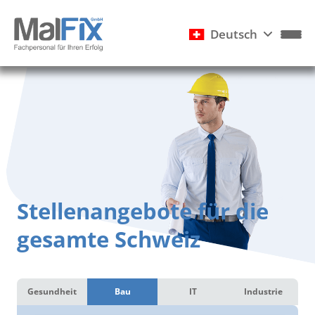
Deutsch
Stellenangebote für die
gesamte Schweiz
Gesundheit
Bau
IT
Industrie