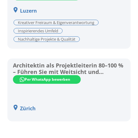
Luzern
Kreativer Freiraum & Eigenverantwortung
Inspirierendes Umfeld
Nachhaltige Projekte & Qualität
Architektin als Projektleiterin 80–100 %
– Führen Sie mit Weitsicht und
architektonischer Leidenschaft!
Per WhatsApp bewerben
Zürich