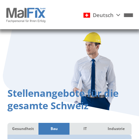
Deutsch
Stellenangebote für die
gesamte Schweiz
Gesundheit
Bau
IT
Industrie