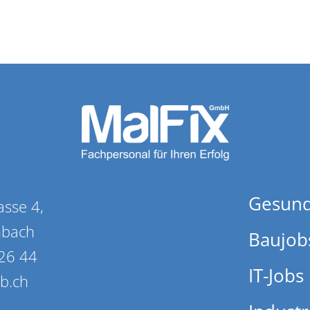
Gesund
asse 4,
nbach
Baujob
26 44
IT-Jobs
ob.ch