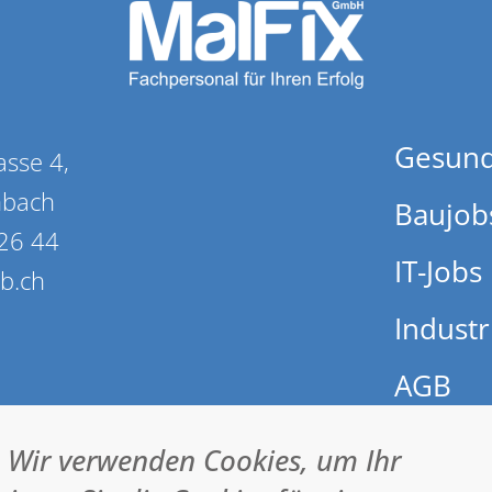
Gesund
asse 4,
nbach
Baujob
26 44
IT-Jobs
ob.ch
Industr
AGB
Impres
. Wir verwenden Cookies, um Ihr
Datens