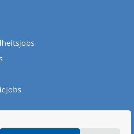
heitsjobs
s
iejobs
sum &
chutz