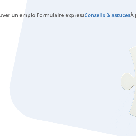
uver un emploi
Formulaire express
Conseils & astuces
À 