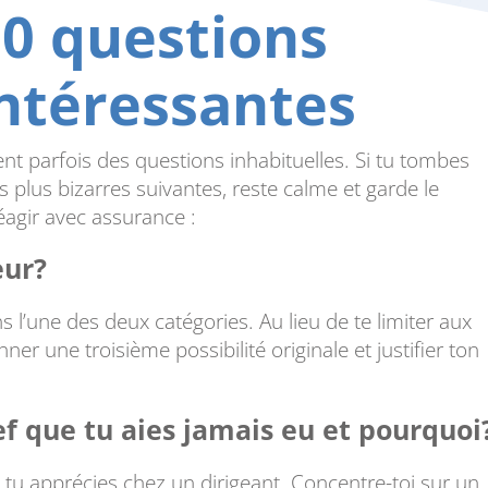
0 questions
intéressantes
t parfois des questions inhabituelles. Si tu tombes
s plus bizarres suivantes, reste calme et garde le
éagir avec assurance :
eur?
s l’une des deux catégories. Au lieu de te limiter aux
r une troisième possibilité originale et justifier ton
ef que tu aies jamais eu et pourquoi
que tu apprécies chez un dirigeant. Concentre-toi sur un