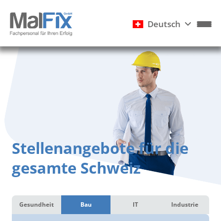
Deutsch
Stellenangebote für die
gesamte Schweiz
Gesundheit
Bau
IT
Industrie