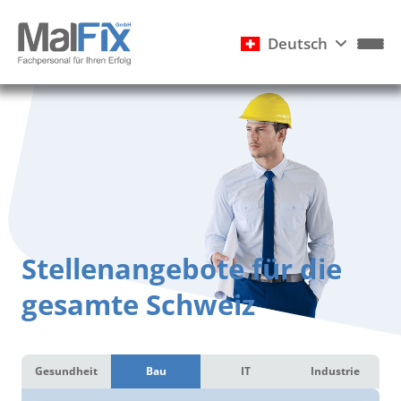
Deutsch
Stellenangebote für die
gesamte Schweiz
Gesundheit
Bau
IT
Industrie