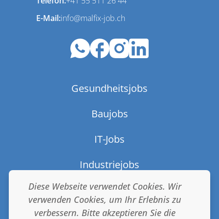
Telefon:
+41 55 511 26 44
E-Mail:
info@malfix-job.ch
Gesundheitsjobs
Baujobs
IT-Jobs
Industriejobs
Diese Webseite verwendet Cookies. Wir
AGB
verwenden Cookies, um Ihr Erlebnis zu
verbessern. Bitte akzeptieren Sie die
Impressum & Datenschutz