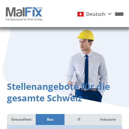
Deutsch
Stellenangebote für die
gesamte Schweiz
Gesundheit
Bau
IT
Industrie